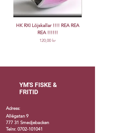
HK RXI Löjskallar !!!! REA REA
Nyhet Origin UV k
REA !!!!!!
Pris
120,00 kr
YM'S FISKE &
FRITID
Adress:
Allégatan 9
777 31 Smedjebacken
Telnr.
0702-101041