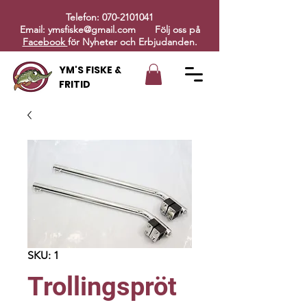
Telefon:
070-2101041
Email:
ymsfiske@gmail.com
Följ oss på
Facebook
för Nyheter och Erbjudanden.
YM'S FISKE &
FRITID
SKU: 1
Trollingspröt