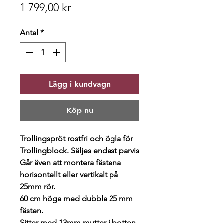
Pris
1 799,00 kr
Antal
*
Lägg i kundvagn
Köp nu
Trollingspröt rostfri och ögla för
Trollingblock.
Säljes endast parvis
Går även att montera fästena
horisontellt eller vertikalt på
25mm rör.
60 cm höga med dubbla 25 mm
fästen.
Sitter med 13mm mutter i botten