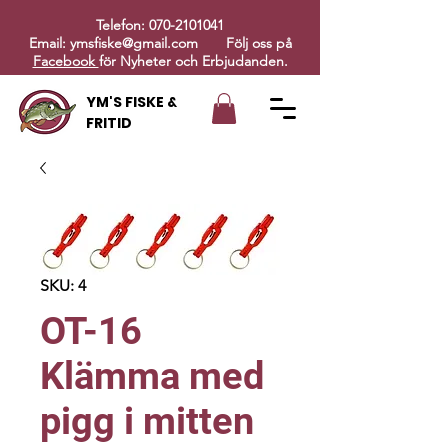
Telefon:
070-2101041
Email:
ymsfiske@gmail.com
Följ oss på
Facebook
för Nyheter och Erbjudanden.
YM'S FISKE &
FRITID
SKU: 4
OT-16
Klämma med
pigg i mitten