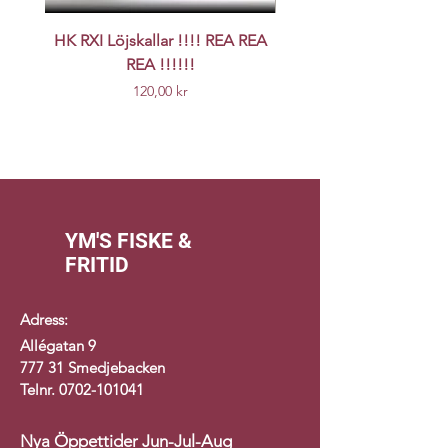
HK RXI Löjskallar !!!! REA REA
Nyhet Origin UV k
REA !!!!!!
Pris
120,00 kr
YM'S FISKE &
FRITID
Adress:
Allégatan 9
777 31 Smedjebacken
Telnr.
0702-101041
Nya
Öppettider Jun-Jul-Aug